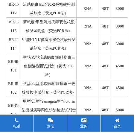
BR-II-
流感病毒H5/N10双色
核酸
检测
RNA
48T
3000
112
试剂盒
（荧光
PCR
法）
BR-II-
新城疫/甲型流感病毒
双色核酸
RNA
48T
3000
113
检测试剂盒
（荧光PCR法）
BR-II-
甲型H1N1/鼻病毒
双色
核酸检测
RNA
48T
3000
114
试剂盒
（荧光PCR法）
甲型/乙型流感病毒/偏肺病毒
三
BR-III-
色
核酸检测试剂盒（荧光PCR
RNA
48T
4500
101
法）
BR-III-
甲型/乙型流感病毒/
腺病
毒
三色
RNA
48T
4500
102
核酸检测试剂盒（荧光PCR法）
甲型
/
乙型
/
Yamagata型
/
Victoria
BR-IV-
型流感病毒
四色
核酸检测试剂盒
RNA
48T
6000
101
（荧光PCR法）
电话
微信
业务
首页
BR-IV-
呼吸道
30
重病原体核酸检测试剂
RNA/DNA
5T
1500